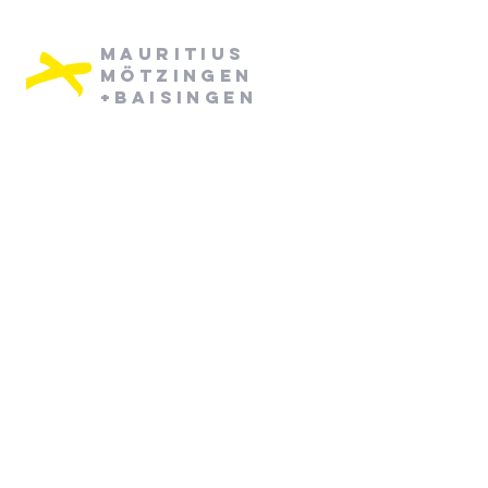
Mauritius
Mötzingen
+Baisingen
Pfarramt Mötzingen:
Dienstag: 08:30 - 12:30
Mittwoch: 08:30 - 12:30
07452/ 790870
pfarramt.moetzingen@elkw.de
Kirchstraße 6
71159 Mötzingen