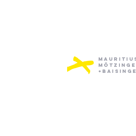
Mauritiu
Mötzing
+Baising
Pfarramt Mötzingen:
Dienstag: 08:30 - 12:30
Mittwoch: 08:30 - 12:30
07452/ 790870