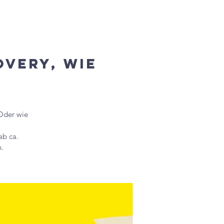
 werden
Spende
Kontakt
overy, wie
 Oder wie
ab ca.
n.