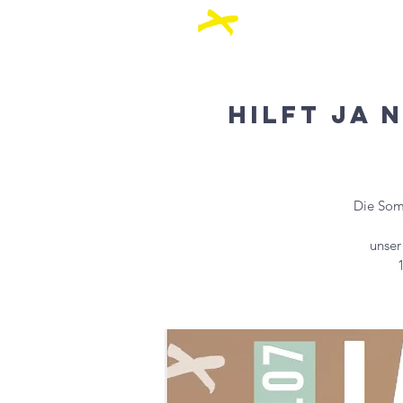
Über Uns
Akt
Hilft Ja 
Die Somm
unser
1