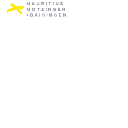
Mauritius
Mötzingen
+Baisingen
Pfarramt Mötzingen:
Dienstag: 08:30 - 12:30
Mittwoch: 08:30 - 12:30
07452/ 790870
pfarramt.moetzingen@elkw.de
Kirchstraße 6
71159 Mötzingen