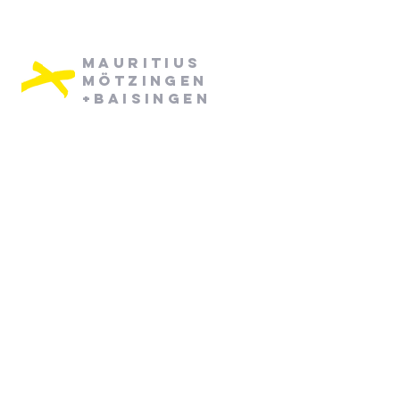
Mauritius
Mötzingen
+Baisingen
Pfarramt Mötzingen:
Dienstag: 08:30 - 12:30
Mittwoch: 08:30 - 12:30
07452/ 790870
pfarramt.moetzingen@elkw.de
Kirchstraße 6
71159 Mötzingen