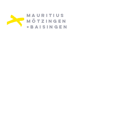
Mauritius
Mötzingen
+Baisingen
Pfarramt Mötzingen:
Dienstag: 08:30 - 12:30
Mittwoch: 08:30 - 12:30
07452/ 790870
pfarramt.moetzingen@elkw.de
Kirchstraße 6
71159 Mötzingen