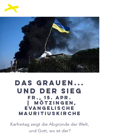
Das Grauen...
und der Sieg
Fr., 15. Apr.
  |  
Mötzingen,
Evangelische
Mauritiuskirche
Karfreitag zeigt die Abgründe der Welt,
und Gott, wo ist der?