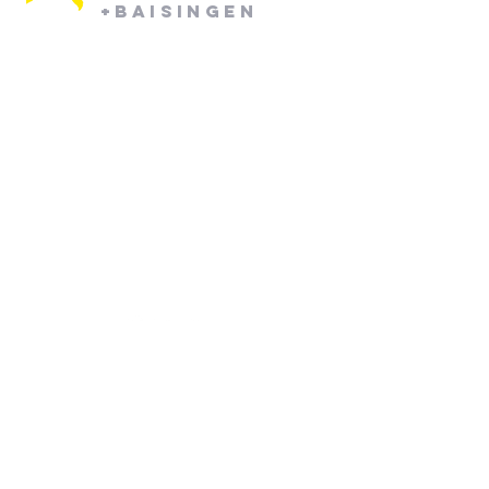
+Baisingen
Pfarramt Mötzingen:
Dienstag: 08:30 - 12:30
Mittwoch: 08:30 - 12:30
07452/ 790870
pfarramt.moetzingen@elkw.de
Kirchstraße 6
71159 Mötzingen