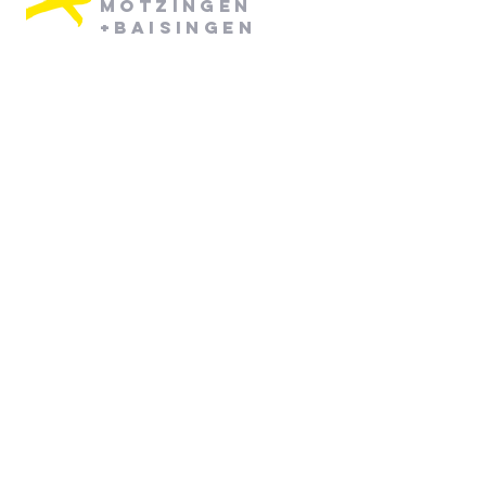
Mötzingen
+Baisingen
Pfarramt Mötzingen:
Dienstag: 08:30 - 12:30
Mittwoch: 08:30 - 12:30
07452/ 790870
pfarramt.moetzingen@elkw.de
Kirchstraße 6
71159 Mötzingen