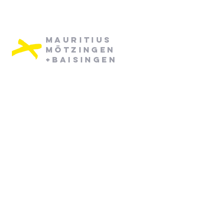
Mauritius
Mötzingen
+Baisingen
Pfarramt Mötzingen:
Dienstag: 08:30 - 12:30
Mittwoch: 08:30 - 12:30
07452/ 790870
pfarramt.moetzingen@elkw.de
Kirchstraße 6
71159 Mötzingen