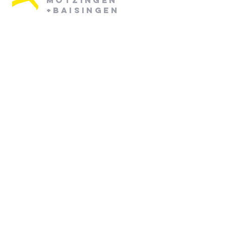
Mötzingen
+Baisingen
Pfarramt Mötzingen:
Dienstag: 08:30 - 12:30
Mittwoch: 08:30 - 12:30
07452/ 790870
pfarramt.moetzingen@elkw.de
Kirchstraße 6
71159 Mötzingen