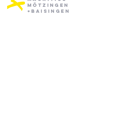
Mötzingen
+Baisingen
Pfarramt Mötzingen:
Dienstag: 08:30 - 12:30
Mittwoch: 08:30 - 12:30
07452/ 790870
pfarramt.moetzingen@elkw.de
Kirchstraße 6
71159 Mötzingen