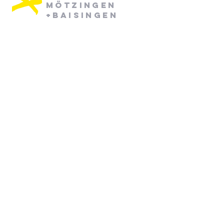
Mötzingen
+Baisingen
Pfarramt Mötzingen:
Dienstag: 08:30 - 12:30
Mittwoch: 08:30 - 12:30
07452/ 790870
pfarramt.moetzingen@elkw.de
Kirchstraße 6
71159 Mötzingen