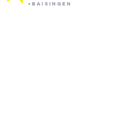
+Baisingen
Pfarramt Mötzingen:
Dienstag: 08:30 - 12:30
Mittwoch: 08:30 - 12:30
07452/ 790870
pfarramt.moetzingen@elkw.de
Kirchstraße 6
71159 Mötzingen