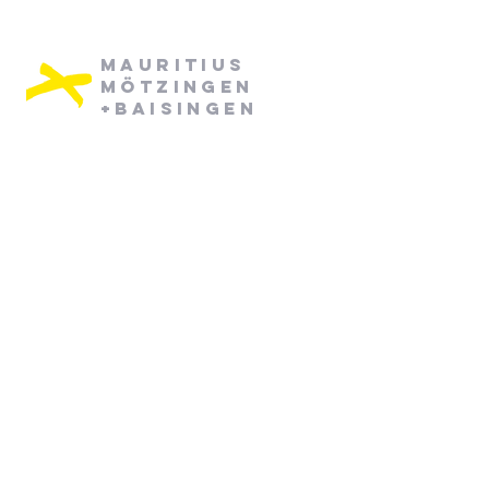
Mauritius
Mötzingen
+Baisingen
Pfarramt Mötzingen:
Dienstag: 08:30 - 12:30
Mittwoch: 08:30 - 12:30
07452/ 790870
pfarramt.moetzingen@elkw.de
Kirchstraße 6
71159 Mötzingen