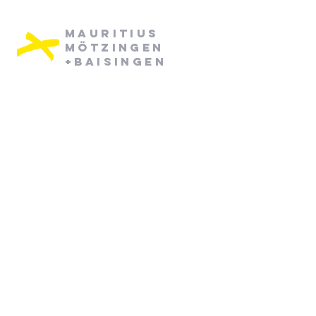
Mauritius
Mötzingen
+Baisingen
Pfarramt Mötzingen:
Dienstag: 08:30 - 12:30
Mittwoch: 08:30 - 12:30
07452/ 790870
pfarramt.moetzingen@elkw.de
Kirchstraße 6
71159 Mötzingen