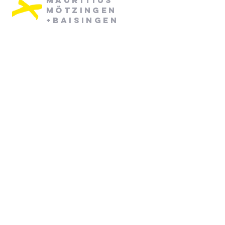
Mauritius
Mötzingen
+Baisingen
Pfarramt Mötzingen:
Dienstag: 08:30 - 12:30
Mittwoch: 08:30 - 12:30
07452/ 790870
pfarramt.moetzingen@elkw.de
Kirchstraße 6
71159 Mötzingen