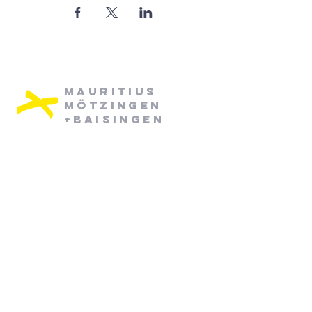
Mauritius
Mötzingen
+Baisingen
Pfarramt Mötzingen:
Dienstag: 08:30 - 12:30
Mittwoch: 08:30 - 12:30
07452/ 790870
pfarramt.moetzingen@elkw.de
Kirchstraße 6
71159 Mötzingen