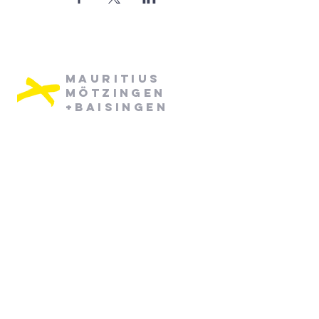
Mauritius
Mötzingen
+Baisingen
Pfarramt Mötzingen:
Dienstag: 08:30 - 12:30
Mittwoch: 08:30 - 12:30
07452/ 790870
pfarramt.moetzingen@elkw.de
Kirchstraße 6
71159 Mötzingen