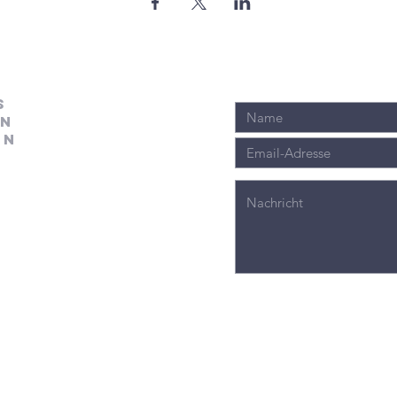
s
en
en