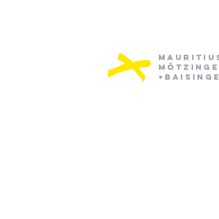
Mauritiu
Mötzing
+Baising
Pfarramt Mötzingen:
Dienstag: 08:30 - 12:30
Mittwoch: 08:30 - 12:30
07452/ 790870
pfarramt.moetzingen@elkw.de
Kirchstraße 6
71159 Mötzingen