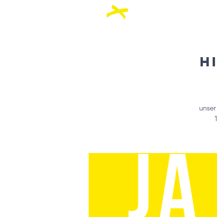
Über Uns
Akt
H
unser
1