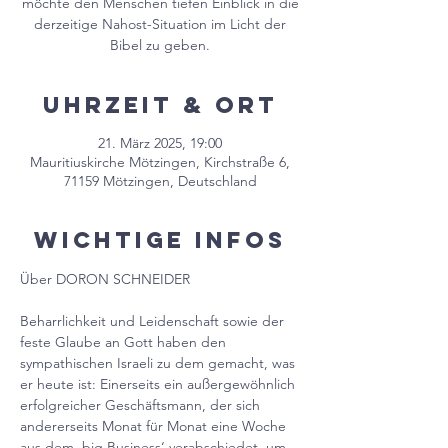
möchte den Menschen tiefen Einblick in die
derzeitige Nahost-Situation im Licht der
Bibel zu geben.
Uhrzeit & Ort
21. März 2025, 19:00
Mauritiuskirche Mötzingen, Kirchstraße 6,
71159 Mötzingen, Deutschland
Wichtige Infos
Über DORON SCHNEIDER
Beharrlichkeit und Leidenschaft sowie der 
feste Glaube an Gott haben den 
sympathischen Israeli zu dem gemacht, was 
er heute ist: Einerseits ein außergewöhnlich 
erfolgreicher Geschäftsmann, der sich 
andererseits Monat für Monat eine Woche 
aus dem ‚big Business‘ verabschiedet, um 