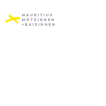
Mauritius
Mötzingen
+Baisingen
Pfarramt Mötzingen:
Dienstag: 08:30 - 12:30
Mittwoch: 08:30 - 12:30
07452/ 790870
pfarramt.moetzingen@elkw.de
Kirchstraße 6
71159 Mötzingen