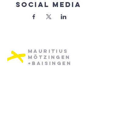
Social Media
Mauritius
Mötzingen
+Baisingen
Pfarramt Mötzingen:
Dienstag: 08:30 - 12:30
Mittwoch: 08:30 - 12:30
07452/ 790870
pfarramt.moetzingen@elkw.de
Kirchstraße 6