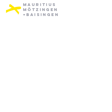
Mauritius
Mötzingen
+Baisingen
Pfarramt Mötzingen:
Dienstag: 08:30 - 12:30
Mittwoch: 08:30 - 12:30
07452/ 790870
pfarramt.moetzingen@elkw.de
Kirchstraße 6
71159 Mötzingen