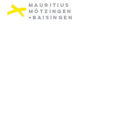
Mauritius
Mötzingen
+Baisingen
Pfarramt Mötzingen:
Dienstag: 08:30 - 12:30
Mittwoch: 08:30 - 12:30
07452/ 790870
pfarramt.moetzingen@elkw.de
Kirchstraße 6
71159 Mötzingen