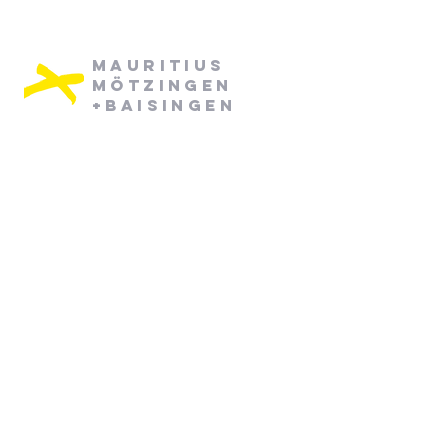
Mauritius
Mötzingen
+Baisingen
Pfarramt Mötzingen:
Dienstag: 08:30 - 12:30
Mittwoch: 08:30 - 12:30
07452/ 790870
pfarramt.moetzingen@elkw.de
Kirchstraße 6
71159 Mötzingen