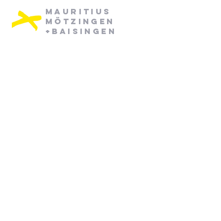
Mauritius
Mötzingen
+Baisingen
Pfarramt Mötzingen:
Dienstag: 08:30 - 12:30
Mittwoch: 08:30 - 12:30
07452/ 790870
pfarramt.moetzingen@elkw.de
Kirchstraße 6
71159 Mötzingen