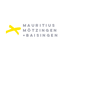
Mauritius
Mötzingen
+Baisingen
Pfarramt Mötzingen:
Dienstag: 08:30 - 12:30
Mittwoch: 08:30 - 12:30
07452/ 790870
pfarramt.moetzingen@elkw.de
Kirchstraße 6
71159 Mötzingen