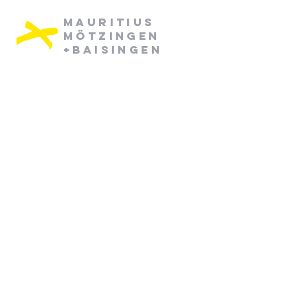
Mauritius
Mötzingen
+Baisingen
Pfarramt Mötzingen:
Dienstag: 08:30 - 12:30
Mittwoch: 08:30 - 12:30
07452/ 790870
pfarramt.moetzingen@elkw.de
Kirchstraße 6
71159 Mötzingen