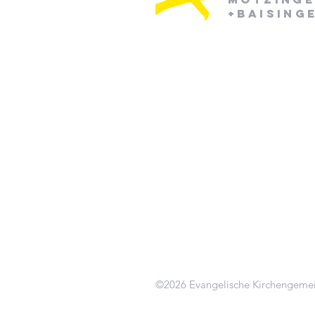
+Baising
Pfarramt Mötzingen:
Dienstag: 08:30 - 12:30
Mittwoch: 08:30 - 12:30
07452/ 790870
pfarramt.moetzingen@elkw.de
Kirchstraße 6
71159 Mötzingen
©2026 Evangelische Kirchengeme