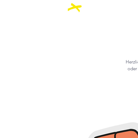
Über Uns
Akt
Herzl
oder 