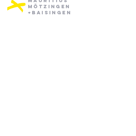
Mauritius
Mötzingen
+Baisingen
Pfarramt Mötzingen:
Dienstag: 08:30 - 12:30
Mittwoch: 08:30 - 12:30
07452/ 790870
pfarramt.moetzingen@elkw.de
Kirchstraße 6
71159 Mötzingen