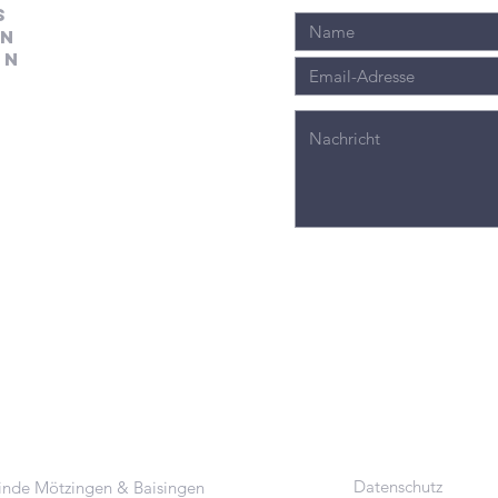
s
en
en
Datenschutz
inde Mötzingen & Baisingen