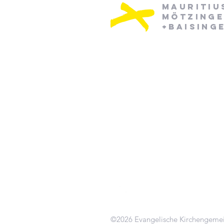
Mauritiu
Mötzing
+Baising
Pfarramt Mötzingen:
Dienstag: 08:30 - 12:30
Mittwoch: 08:30 - 12:30
07452/ 790870
pfarramt.moetzingen@elkw.de
Kirchstraße 6
71159 Mötzingen
©2026 Evangelische Kirchengeme