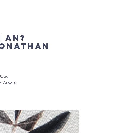
 werden
Spende
Kontakt
 an?
Jonathan
 Gäu
e Arbeit