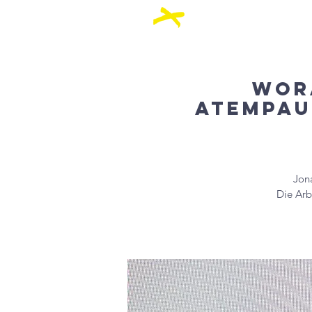
Über Uns
Akt
Wor
AtemPau
Jon
Die Arb